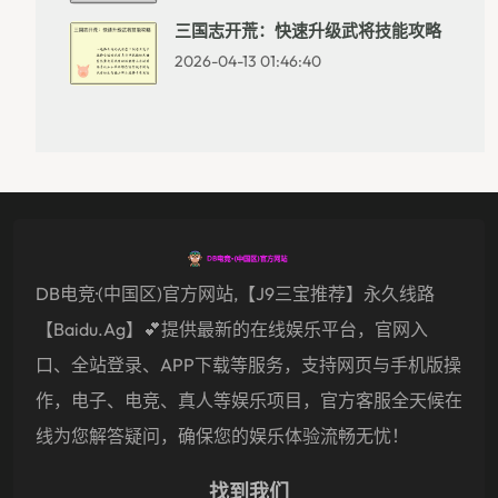
三国志开荒：快速升级武将技能攻略
2026-04-13 01:46:40
DB电竞·(中国区)官方网站,【j9三宝推荐】永久线路
【baidu.ag】💕提供最新的在线娱乐平台，官网入
口、全站登录、APP下载等服务，支持网页与手机版操
作，电子、电竞、真人等娱乐项目，官方客服全天候在
线为您解答疑问，确保您的娱乐体验流畅无忧！
找到我们