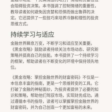
会阻碍投资决策。本书强调了控制情绪的重要性，
教导读者如何避免因贪婪和恐惧而做出鲁莽的决
定。它还提供了一些技巧来培养冷静和理性的投资
思维方式。
持续学习与适应
金融世界瞬息万变，不断学习和适应至关重要。
《黑金攻略》鼓励读者持续关注市场动态、研究新
策略并提高自己的技能。本书提供了一个持续学习
的框架，帮助读者在不断变化的环境中保持领先地
位。
《黑金攻略：掌控金融世界的财富密码》不仅是一
本信息丰富的指南，更是一个思维转变的工具。它
打破了金融的神秘面纱，为投资者提供了必要的知
识和策略，帮助他们驾驭市场，实现财务成功。通
过遵循本书的指导，读者可以掌握掌控金融世界的
财富密码，并为自己创造一个更加富裕的未来。