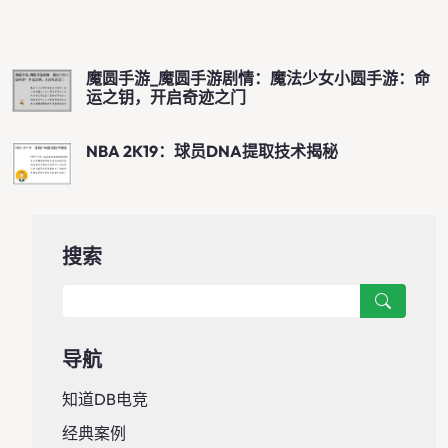
魔圆手游_魔圆手游剧情：魔法少女小圆手游：命
运之钥，开启奇迹之门
NBA 2K19：球员DNA提取技术揭秘
搜索
导航
知道DB电竞
经典案例